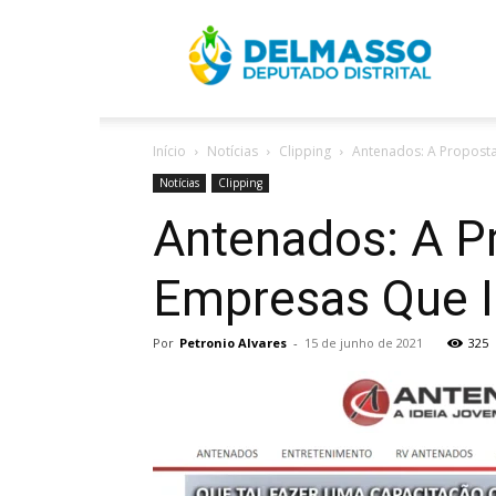
R
Início
Notícias
Clipping
Antenados: A Propost
D
Notícias
Clipping
Antenados: A P
Empresas Que I
Por
Petronio Alvares
-
15 de junho de 2021
325