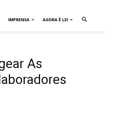
IMPRENSA
AGORA É LEI
gear As
laboradores