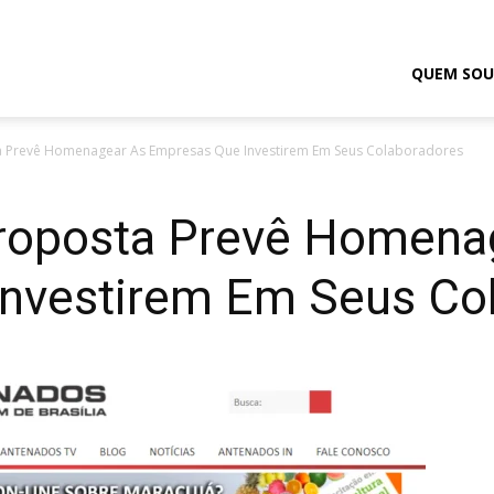
odrigo
QUEM SOU
a Prevê Homenagear As Empresas Que Investirem Em Seus Colaboradores
elmasso
roposta Prevê Homena
nvestirem Em Seus Co