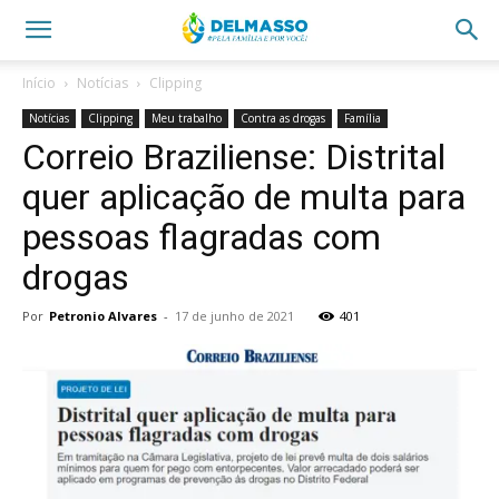
Início
Notícias
Clipping
Notícias
Clipping
Meu trabalho
Contra as drogas
Família
Correio Braziliense: Distrital
quer aplicação de multa para
pessoas flagradas com
drogas
Por
Petronio Alvares
-
17 de junho de 2021
401