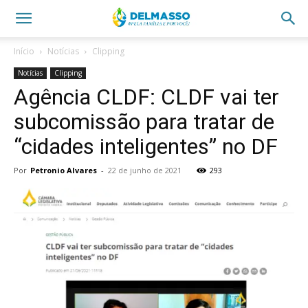
Início
Notícias
Clipping
Notícias
Clipping
Agência CLDF: CLDF vai ter
subcomissão para tratar de
“cidades inteligentes” no DF
Por
Petronio Alvares
-
22 de junho de 2021
293