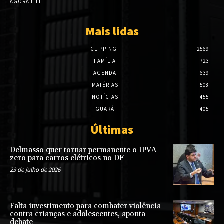
AGORA É LEI
Mais lidas
CLIPPING
2569
FAMÍLIA
723
AGENDA
639
MATÉRIAS
508
NOTÍCIAS
455
GUARÁ
405
Últimas
Delmasso quer tornar permanente o IPVA
zero para carros elétricos no DF
23 de julho de 2026
Falta investimento para combater violência
contra crianças e adolescentes, aponta
debate