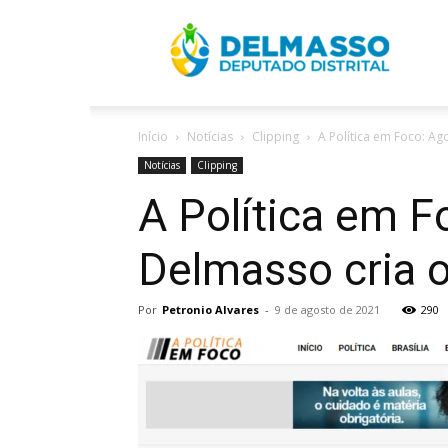
R
Início
Notícias
Clipping
A Política em Foco: Ag
D
Notícias
Clipping
A Política em F
Delmasso cria 
Por
Petronio Alvares
-
9 de agosto de 2021
290