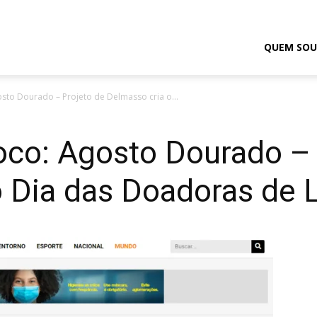
odrigo
QUEM SOU
osto Dourado – Projeto de Delmasso cria o...
elmasso
oco: Agosto Dourado –
o Dia das Doadoras de 