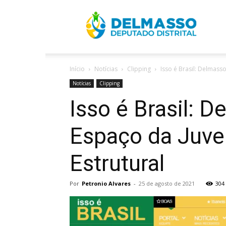
R
Início
Notícias
Clipping
Isso é Brasil: Delmass
D
Notícias
Clipping
Isso é Brasil: 
Espaço da Juve
Estrutural
Por
Petronio Alvares
-
25 de agosto de 2021
304