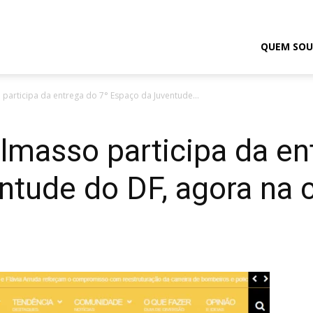
odrigo
QUEM SOU
o participa da entrega do 7° Espaço da Juventude...
elmasso
Delmasso participa da en
ntude do DF, agora na 