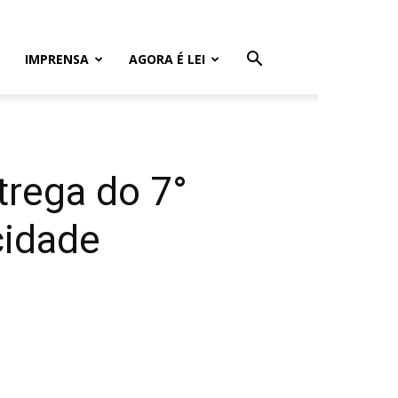
IMPRENSA
AGORA É LEI
trega do 7°
cidade