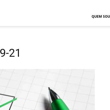
odrigo
QUEM SOU
elmasso
09-21
0