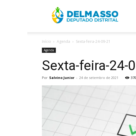
R
Início
Agenda
Sexta-feira-24-09-21
D
Agenda
Sexta-feira-24-
Por
Salvino Junior
-
24 de setembro de 2021
37