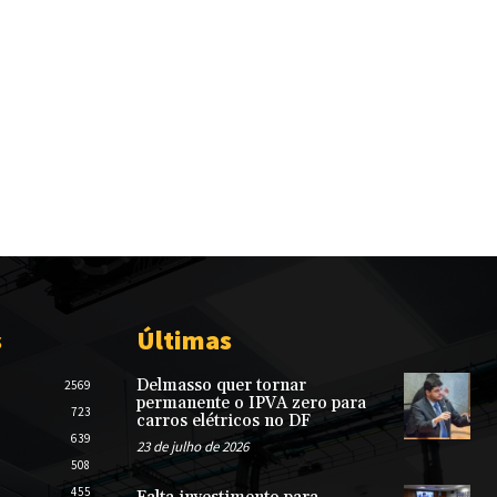
s
Últimas
Delmasso quer tornar
2569
permanente o IPVA zero para
723
carros elétricos no DF
639
23 de julho de 2026
508
455