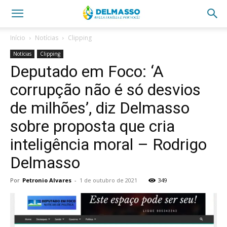
Início
Notícias
Clipping
Notícias
Clipping
Deputado em Foco: ‘A
corrupção não é só desvios
de milhões’, diz Delmasso
sobre proposta que cria
inteligência moral – Rodrigo
Delmasso
Por
Petronio Alvares
-
1 de outubro de 2021
349