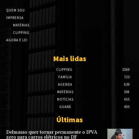
QUEM SOU
IMPRENSA
MATÉRIAS
CLIPPING
AGORA É LEI
Mais lidas
CLIPPING
2569
FAMÍLIA
723
AGENDA
639
MATÉRIAS
508
NOTÍCIAS
455
GUARÁ
405
Últimas
Delmasso quer tornar permanente o IPVA
zero para carros elétricos no DF