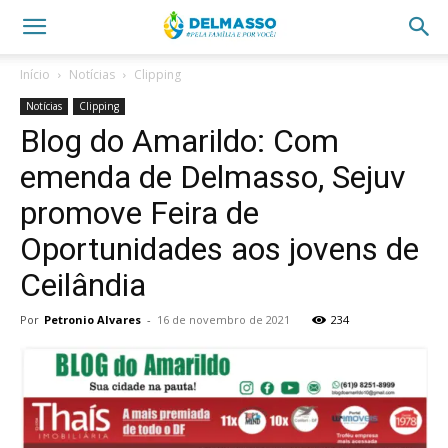
Início
Notícias
Clipping
Notícias
Clipping
Blog do Amarildo: Com
emenda de Delmasso, Sejuv
promove Feira de
Oportunidades aos jovens de
Ceilândia
Por
Petronio Alvares
-
16 de novembro de 2021
234