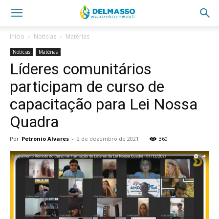
Início
Notícias
Matérias
Notícias
Matérias
Líderes comunitários
participam de curso de
capacitação para Lei Nossa
Quadra
Por
Petronio Alvares
-
2 de dezembro de 2021
360