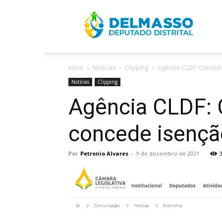
R
Início
Notícias
Clipping
Agência CLDF: Concluí
D
Notícias
Clipping
Agência CLDF: 
concede isenção
Por
Petronio Alvares
-
9 de dezembro de 2021