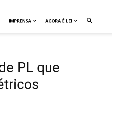
IMPRENSA
AGORA É LEI
 de PL que
étricos