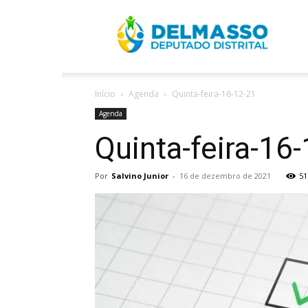
R
Início
Agenda
Quinta-feira-16-12-21
D
Agenda
Quinta-feira-16
Por
Salvino Junior
-
16 de dezembro de 2021
51