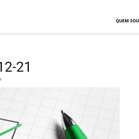
odrigo
QUEM SOU
elmasso
-12-21
1