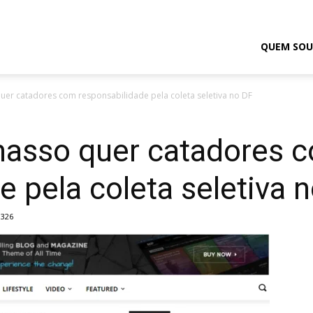
odrigo
QUEM SOU
er catadores com responsabilidade pela coleta seletiva no DF
elmasso
asso quer catadores 
e pela coleta seletiva 
326