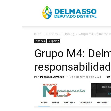
R
Início
Notícias
Clipping
Grupo M4: Delmasso qu
D
Notícias
Clipping
Grupo M4: Delm
responsabilidad
Por
Petronio Alvares
-
17 de dezembro de 2021