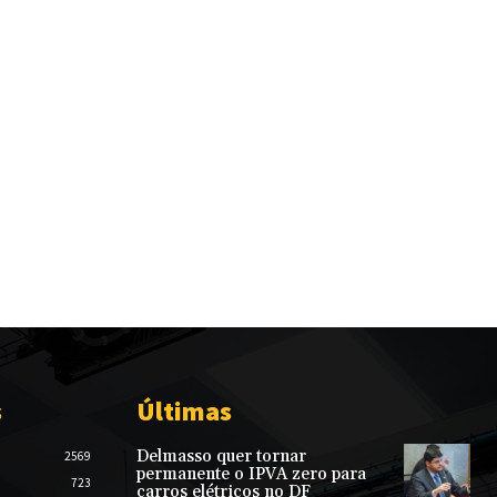
s
Últimas
Delmasso quer tornar
2569
permanente o IPVA zero para
723
carros elétricos no DF