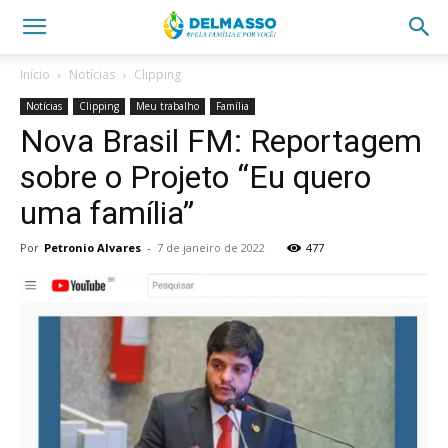
Início
Notícias
Clipping
Notícias
Clipping
Meu trabalho
Família
Nova Brasil FM: Reportagem
sobre o Projeto “Eu quero
uma família”
Por
Petronio Alvares
-
7 de janeiro de 2022
477