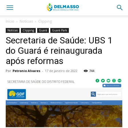
Início
Notícias
Clipping
Notícias
Clipping
Guará
Guará Park
Secretaria de Saúde: UBS 1
do Guará é reinaugurada
após reformas
Por
Petronio Alvares
-
17 de janeiro de 2022
744