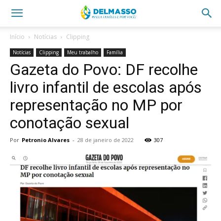
Início
Notícias
Clipping
Notícias
Clipping
Meu trabalho
Família
Gazeta do Povo: DF recolhe
livro infantil de escolas após
representação no MP por
conotação sexual
Por
Petronio Alvares
-
28 de janeiro de 2022
307