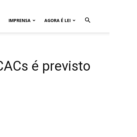
IMPRENSA
AGORA É LEI
CACs é previsto