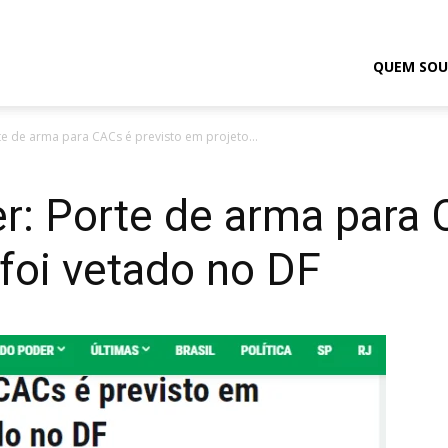
odrigo
QUEM SOU
e de arma para CACs é previsto em projeto...
elmasso
r: Porte de arma para 
foi vetado no DF