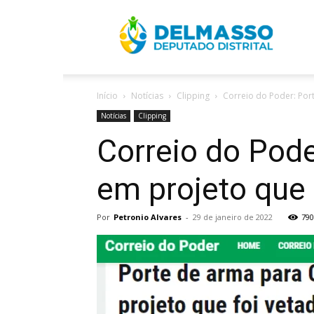
R
Início
Notícias
Clipping
Correio do Poder: Port
D
Notícias
Clipping
Correio do Pode
em projeto que 
Por
Petronio Alvares
-
29 de janeiro de 2022
790