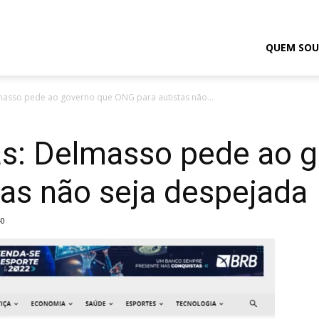
odrigo
QUEM SOU
masso pede ao governo que ONG para autistas não...
elmasso
as: Delmasso pede ao 
as não seja despejada
40