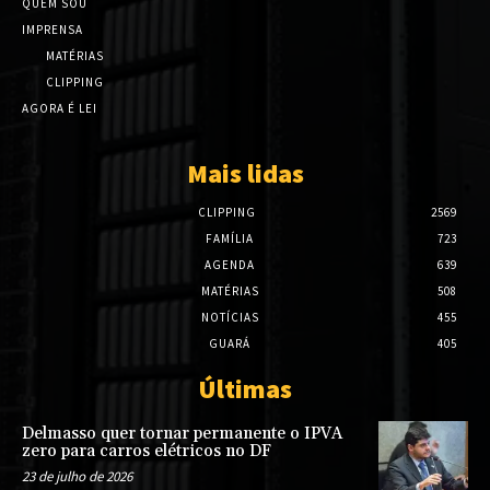
QUEM SOU
IMPRENSA
MATÉRIAS
CLIPPING
AGORA É LEI
Mais lidas
CLIPPING
2569
FAMÍLIA
723
AGENDA
639
MATÉRIAS
508
NOTÍCIAS
455
GUARÁ
405
Últimas
Delmasso quer tornar permanente o IPVA
zero para carros elétricos no DF
23 de julho de 2026