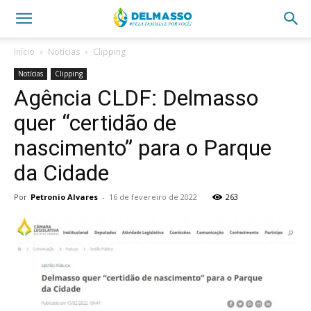
Início
Notícias
Clipping
Notícias
Clipping
Agência CLDF: Delmasso
quer “certidão de
nascimento” para o Parque
da Cidade
Por
Petronio Alvares
-
16 de fevereiro de 2022
263