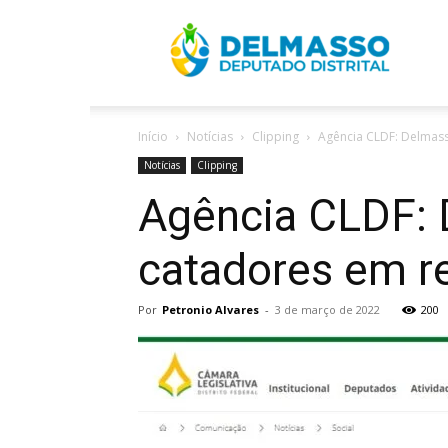
R
Início
Notícias
Clipping
Agência CLDF: Delmass
D
Notícias
Clipping
Agência CLDF: 
catadores em r
Por
Petronio Alvares
-
3 de março de 2022
200