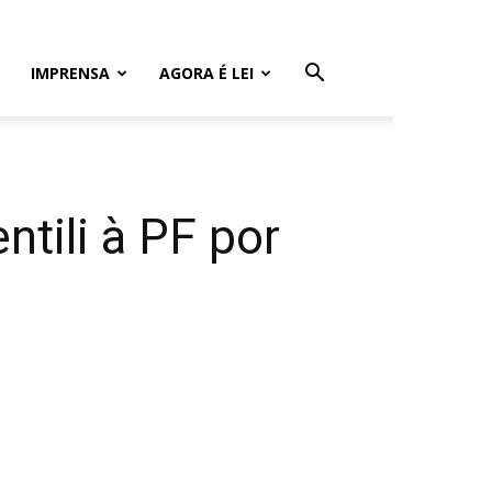
IMPRENSA
AGORA É LEI
tili à PF por