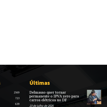
s
Últimas
Delmasso quer tornar
2569
permanente o IPVA zero para
723
carros elétricos no DF
639
23 de julho de 2026