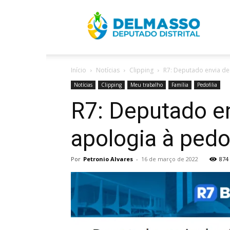
R
Início
Notícias
Clipping
R7: Deputado envia den
D
Notícias
Clipping
Meu trabalho
Família
Pedofilia
R7: Deputado en
apologia à pedof
Por
Petronio Alvares
-
16 de março de 2022
874