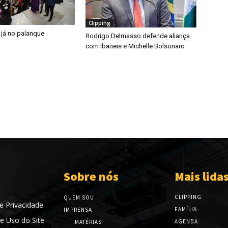
Clipping
 já no palanque
Rodrigo Delmasso defende aliança
com Ibaneis e Michelle Bolsonaro
Sobre nós
Mais lida
CLIPPING
QUEM SOU
de Privacidade
FAMÍLIA
IMPRENSA
e Uso do Site
AGENDA
MATÉRIAS