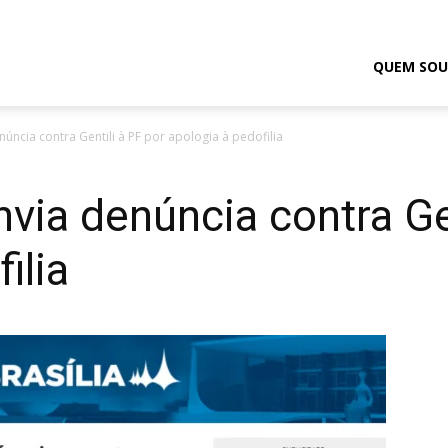
odrigo
QUEM SOU
úncia contra Gentili à PF por apologia à pedofilia
elmasso
via denúncia contra Gen
ilia