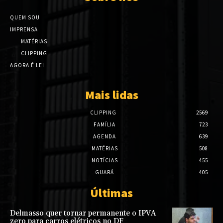
QUEM SOU
IMPRENSA
MATÉRIAS
CLIPPING
AGORA É LEI
Mais lidas
CLIPPING
2569
FAMÍLIA
723
AGENDA
639
MATÉRIAS
508
NOTÍCIAS
455
GUARÁ
405
Últimas
Delmasso quer tornar permanente o IPVA
zero para carros elétricos no DF