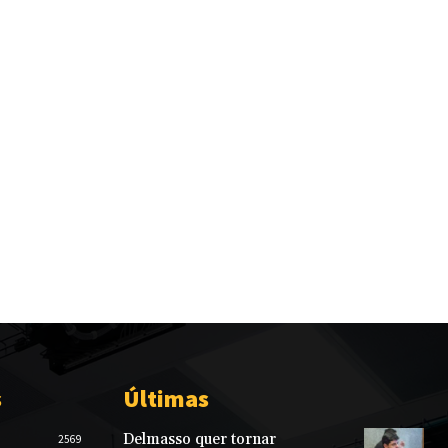
s
Últimas
Delmasso quer tornar
2569