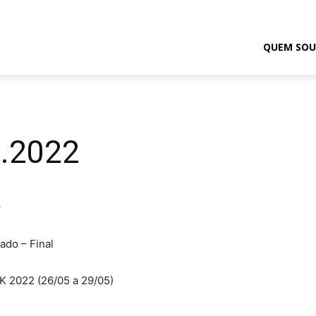
odrigo
QUEM SOU
elmasso
5.2022
+
ado – Final
JK 2022 (26/05 a 29/05)