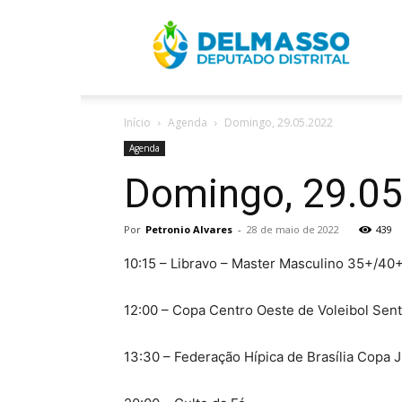
R
Início
Agenda
Domingo, 29.05.2022
D
Agenda
Domingo, 29.0
Por
Petronio Alvares
-
28 de maio de 2022
439
10:15 – Libravo – Master Masculino 35+/40
12:00 – Copa Centro Oeste de Voleibol Sent
13:30 – Federação Hípica de Brasília Copa 