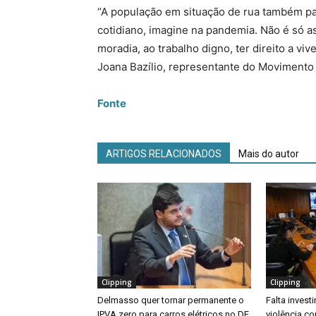
“A população em situação de rua também pa
cotidiano, imagine na pandemia. Não é só as
moradia, ao trabalho digno, ter direito a vi
Joana Bazílio, representante do Movimento
Fonte
ARTIGOS RELACIONADOS
Mais do autor
Clipping
Clipping
Delmasso quer tornar permanente o
Falta inves
IPVA zero para carros elétricos no DF
violência co