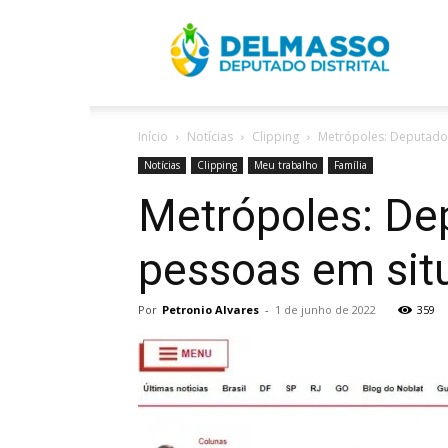
R
Início
Notícias
Clipping
Metrópoles: Deputados
D
Notícias
Clipping
Meu trabalho
Família
Metrópoles: De
pessoas em sit
Por
Petronio Alvares
-
1 de junho de 2022
359