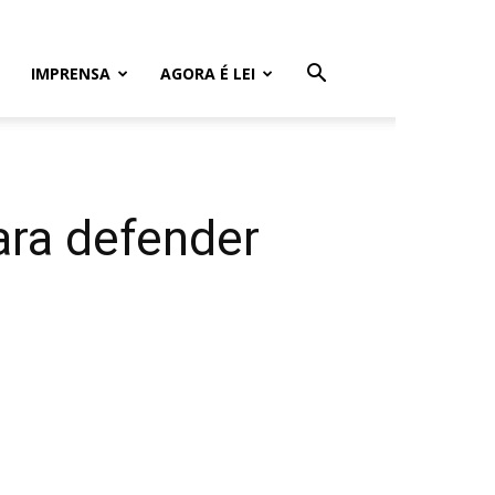
IMPRENSA
AGORA É LEI
ara defender