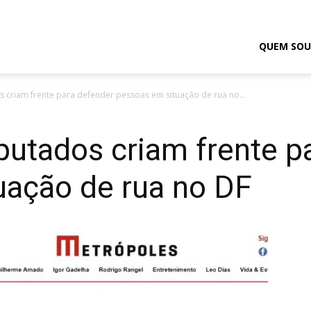
odrigo
QUEM SOU
 criam frente para defender pessoas em situação de rua no...
elmasso
putados criam frente p
uação de rua no DF