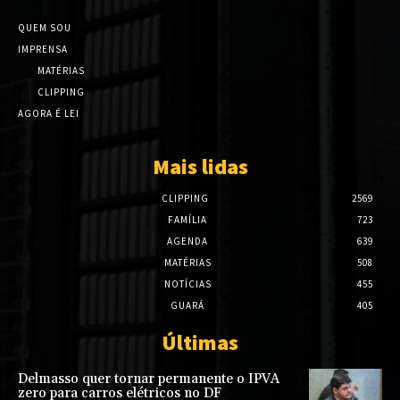
QUEM SOU
IMPRENSA
MATÉRIAS
CLIPPING
AGORA É LEI
Mais lidas
CLIPPING
2569
FAMÍLIA
723
AGENDA
639
MATÉRIAS
508
NOTÍCIAS
455
GUARÁ
405
Últimas
Delmasso quer tornar permanente o IPVA
zero para carros elétricos no DF