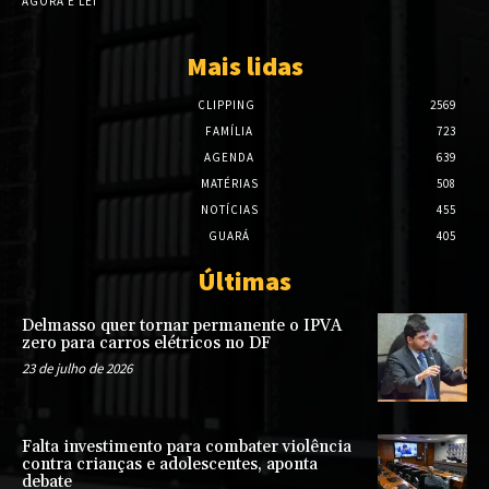
AGORA É LEI
Mais lidas
CLIPPING
2569
FAMÍLIA
723
AGENDA
639
MATÉRIAS
508
NOTÍCIAS
455
GUARÁ
405
Últimas
Delmasso quer tornar permanente o IPVA
zero para carros elétricos no DF
23 de julho de 2026
Falta investimento para combater violência
contra crianças e adolescentes, aponta
debate