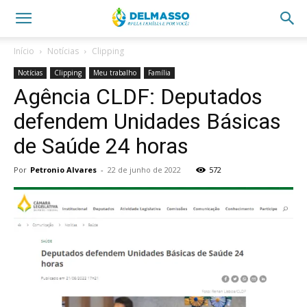
Início
Notícias
Clipping
Notícias
Clipping
Meu trabalho
Família
Agência CLDF: Deputados
defendem Unidades Básicas
de Saúde 24 horas
Por
Petronio Alvares
-
22 de junho de 2022
572