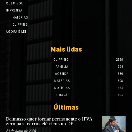
QUEM SOU
IMPRENSA
MATÉRIAS
CLIPPING
AGORA É LEI
Mais lidas
CLIPPING
2569
FAMÍLIA
723
AGENDA
639
MATÉRIAS
508
NOTÍCIAS
455
GUARÁ
405
Últimas
Delmasso quer tornar permanente o IPVA
zero para carros elétricos no DF
23 de julho de 2026