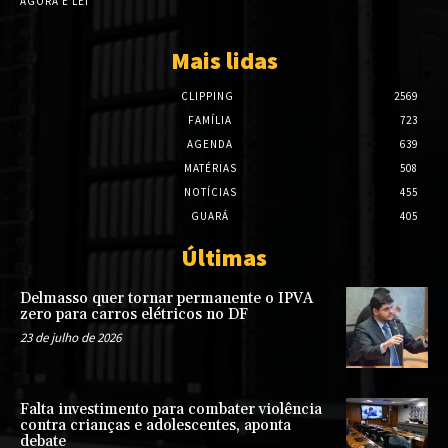
AGORA É LEI
Mais lidas
CLIPPING
2569
FAMÍLIA
723
AGENDA
639
MATÉRIAS
508
NOTÍCIAS
455
GUARÁ
405
Últimas
Delmasso quer tornar permanente o IPVA
zero para carros elétricos no DF
23 de julho de 2026
Falta investimento para combater violência
contra crianças e adolescentes, aponta
debate