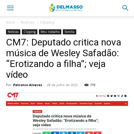
Início
Notícias
Clipping
Notícias
Clipping
Meu trabalho
Família
CM7: Deputado critica nova
música de Wesley Safadão:
“Erotizando a filha”; veja
vídeo
Por
Petronio Alvares
-
28 de julho de 2022
719