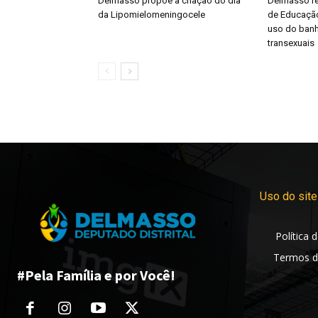
Delmasso propõe a criação do dia
Delmasso r
da Lipomielomeningocele
de Educação
uso do banh
transexuais
Uso do site
Política 
Termos d
#Pela Família e por Você!