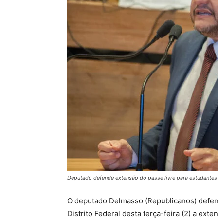
Deputado defende extensão do passe livre para estudantes
O deputado Delmasso (Republicanos) defend
Distrito Federal desta terça-feira (2) a ex