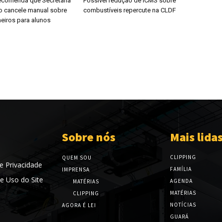
ecomenda que Secretaria
Possível redução de ICMS sobre
 cancele manual sobre
combustíveis repercute na CLDF
eiros para alunos
Sobre nós
Mais lida
CLIPPING
QUEM SOU
de Privacidade
FAMÍLIA
IMPRENSA
e Uso do Site
AGENDA
MATÉRIAS
MATÉRIAS
CLIPPING
NOTÍCIAS
AGORA É LEI
GUARÁ