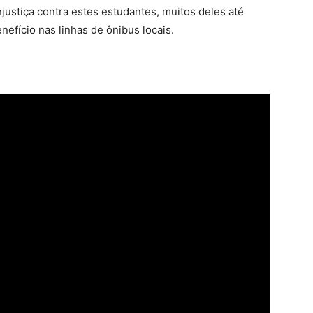
njustiça contra estes estudantes, muitos deles até
nefício nas linhas de ônibus locais.