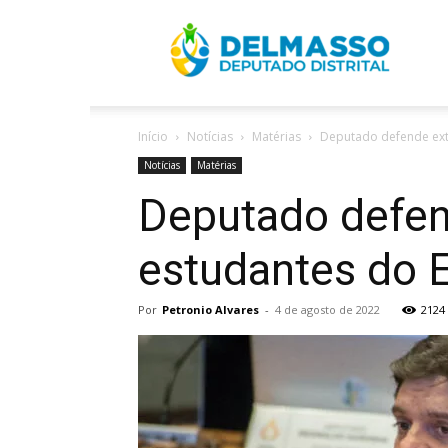
R
Início
Notícias
Matérias
Deputado defende ext
D
Notícias
Matérias
Deputado defend
estudantes do 
Por
Petronio Alvares
-
4 de agosto de 2022
2124