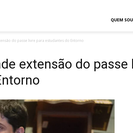
odrigo
QUEM SOU
ensão do passe livre para estudantes do Entorno
elmasso
e extensão do passe l
Entorno