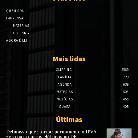
QUEM SOU
IMPRENSA
MATÉRIAS
CLIPPING
AGORA É LEI
Mais lidas
CLIPPING
2569
FAMÍLIA
723
AGENDA
639
MATÉRIAS
508
NOTÍCIAS
455
GUARÁ
405
Últimas
Delmasso quer tornar permanente o IPVA
zero para carros elétricos no DF