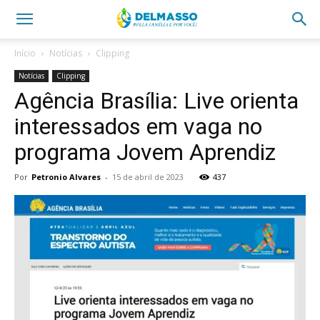
Início
Notícias
Clipping
Notícias
Clipping
Agência Brasília: Live orienta
interessados em vaga no
programa Jovem Aprendiz
Por
Petronio Alvares
-
15 de abril de 2023
437