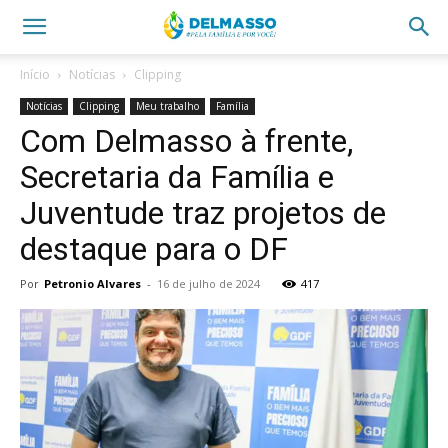
Início
Notícias
Clipping
Notícias
Clipping
Meu trabalho
Família
Com Delmasso à frente,
Secretaria da Família e
Juventude traz projetos de
destaque para o DF
Por
Petronio Alvares
-
16 de julho de 2024
417