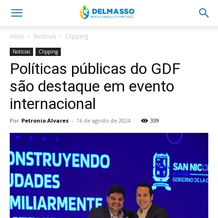
Início
Notícias
Clipping
Notícias
Clipping
Políticas públicas do GDF
são destaque em evento
internacional
Por
Petronio Alvares
-
16 de agosto de 2024
339