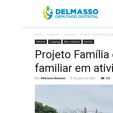
R
Início
Notícias
Clipping
Projeto Família em Ação
D
Notícias
Clipping
Meu trabalho
Família
Projeto Família
familiar em ati
Por
Petronio Alvares
-
19 de julho de 2025
308