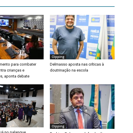
Clipping
timento para combater
Delmasso aposta nas críticas à
ntra crianças e
doutrinação na escola
s, aponta debate
Clipping
 já no palanque