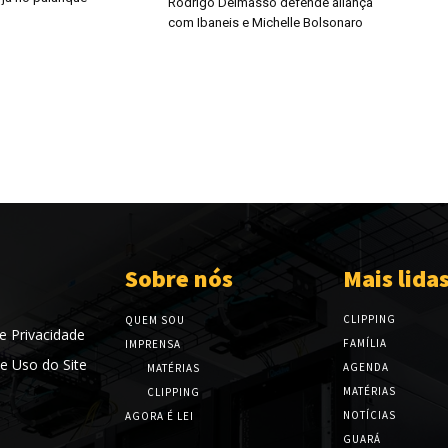
Rodrigo Delmasso defende aliança
com Ibaneis e Michelle Bolsonaro
Sobre nós
Mais lida
CLIPPING
QUEM SOU
de Privacidade
FAMÍLIA
IMPRENSA
e Uso do Site
AGENDA
MATÉRIAS
MATÉRIAS
CLIPPING
NOTÍCIAS
AGORA É LEI
GUARÁ