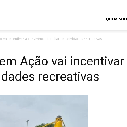
odrigo
QUEM SOU
 vai incentivar a convivência familiar em atividades recreativas
elmasso
 em Ação vai incentivar
vidades recreativas