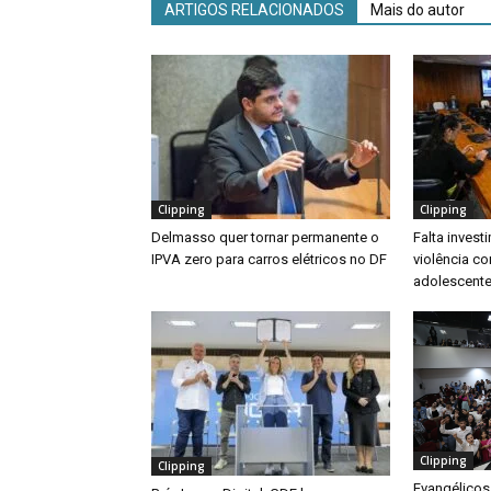
ARTIGOS RELACIONADOS
Mais do autor
Clipping
Clipping
Delmasso quer tornar permanente o
Falta inves
IPVA zero para carros elétricos no DF
violência co
adolescente
Clipping
Clipping
Evangélicos