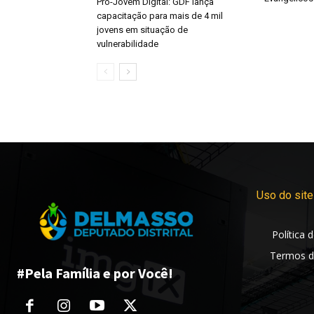
Pró-Jovem Digital: GDF lança
capacitação para mais de 4 mil
jovens em situação de
vulnerabilidade
Uso do site
Política 
Termos d
#Pela Família e por Você!