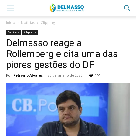
Início
Notícias
Clipping
Notícias
Clipping
Delmasso reage a
Rollemberg e cita uma das
piores gestões do DF
Por
Petronio Alvares
-
26 de janeiro de 2026
144