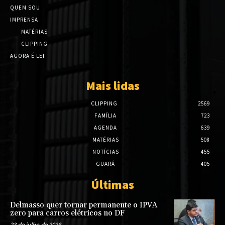
QUEM SOU
IMPRENSA
MATÉRIAS
CLIPPING
AGORA É LEI
Mais lidas
CLIPPING
2569
FAMÍLIA
723
AGENDA
639
MATÉRIAS
508
NOTÍCIAS
455
GUARÁ
405
Últimas
Delmasso quer tornar permanente o IPVA
zero para carros elétricos no DF
23 de julho de 2026