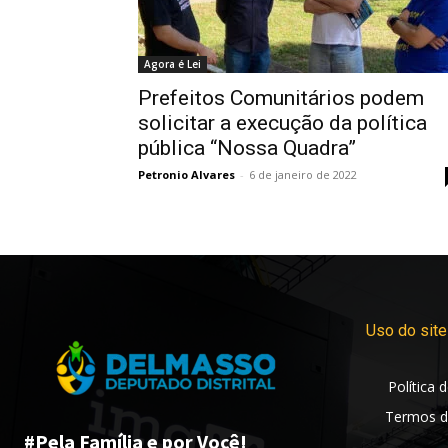
Agora é Lei
Prefeitos Comunitários podem
solicitar a execução da política
pública “Nossa Quadra”
Petronio Alvares
-
6 de janeiro de 2022
Uso do site
Política 
Termos d
#Pela Família e por Você!