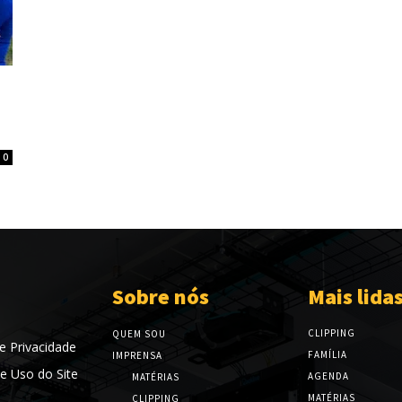
0
Sobre nós
Mais lida
CLIPPING
QUEM SOU
de Privacidade
FAMÍLIA
IMPRENSA
e Uso do Site
AGENDA
MATÉRIAS
MATÉRIAS
CLIPPING