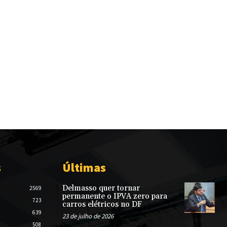
s
Últimas
Delmasso quer tornar
2569
permanente o IPVA zero para
723
carros elétricos no DF
639
23 de julho de 2026
508