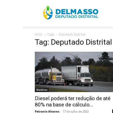
R
Início
Tags
Deputado Distrital
D
Tag: Deputado Distrital
Matérias
Diesel poderá ter redução de até
80% na base de cálculo...
Petronio Alvares
-
17 de julho de 2022