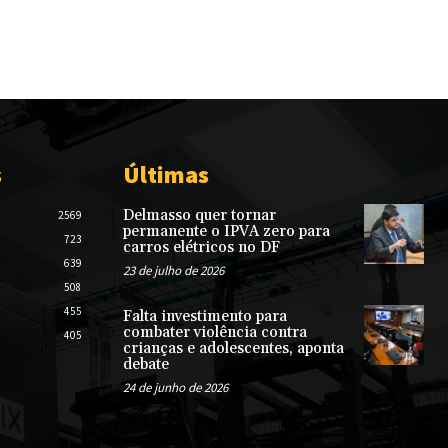
s
Últimas
Delmasso quer tornar
2569
permanente o IPVA zero para
723
carros elétricos no DF
639
23 de julho de 2026
508
455
Falta investimento para
combater violência contra
405
crianças e adolescentes, aponta
debate
24 de junho de 2026