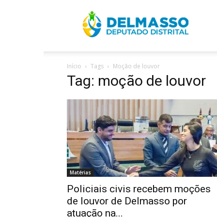
R
Início
Tags
Moção de louvor
D
Tag: moção de louvor
Matérias
Policiais civis recebem moções
de louvor de Delmasso por
atuação na...