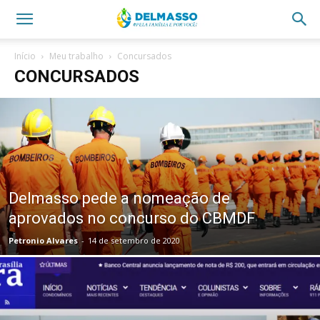
Início
Meu trabalho
Concursados
CONCURSADOS
Delmasso pede a nomeação de
aprovados no concurso do CBMDF
Petronio Alvares
-
14 de setembro de 2020